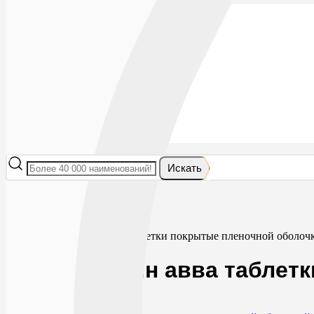
Лекарства
БАДы
Гигиена и косметика
Мама и малыш
Витамины
Диета
Мед. приборы
Мед. изделия
От насекомых
Ортопедия
Оптика
Искать
Главная
Лекарства
Холестерин
Розувастатин авва таблетки покрытые пленочной оболоч
Розувастатин авва таблет
0
0
RUB