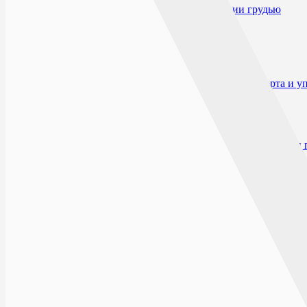
Применение при беременности и кормлении грудью
Применение у детей
Побочные действия
Взаимодействие
Способ применения и дозы
Особые указания
Влияние на способность к вождению автотранспорта и 
Форма выпуска
Условия отпуска из аптек
Условия хранения
Срок годности
Производитель и организация, принимающие претензии 
Открыто сейчас
Списком
На карте
ХОХОЛ
ПН-ВС: 07:00 - 21:00
р.п.Хохольский, ул.К.Маркса, д.7-а