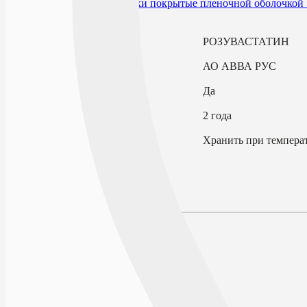
В избранное
Действующее вещество
РОЗУВАСТАТИН
Производитель
АО АВВА РУС
По рецепту
Да
Срок годности
2 года
Условия хранения
Хранить при температ
Описание
Наличие в аптеках
Отзывы
Состав
Лекарственная форма
Действие
Фармакодинамика
Фармакокинетика
Показания к применению
Противопоказания