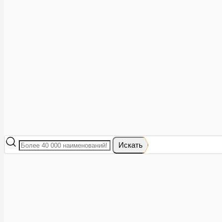
Аптеки рядом
8 (473) 228-40-28
Акции
0
Избранное
Вход
|
Регистрация
Каталог
Искать
Корзина
Ваша корзина пуста
Исправить это просто: выберите в каталоге интересующий тов
В корзине 0 товаров
Итого:
0
Оформить