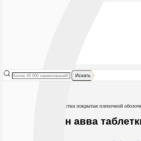
Лекарства
БАДы
Гигиена и косметика
Мама и малыш
Витамины
Диета
Мед. приборы
Мед. изделия
От насекомых
Ортопедия
Оптика
Искать
Главная
Лекарства
Холестерин
Розувастатин авва таблетки покрытые пленочной оболоч
Розувастатин авва таблет
0
0
RUB