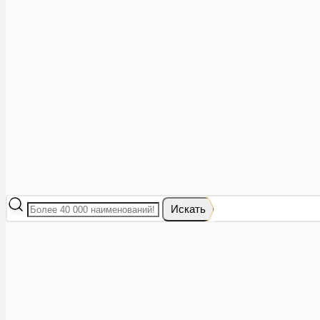
Аптеки рядом
8 (473) 228-40-28
Акции
0
Избранное
Вход
|
Регистрация
Каталог
Искать
Корзина
Ваша корзина пуста
Исправить это просто: выберите в каталоге интересующий тов
В корзине 0 товаров
Итого:
0
Оформить