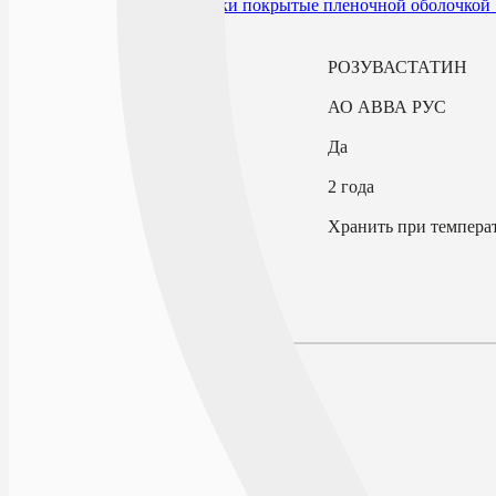
В избранное
Действующее вещество
РОЗУВАСТАТИН
Производитель
АО АВВА РУС
По рецепту
Да
Срок годности
2 года
Условия хранения
Хранить при температ
Описание
Наличие в аптеках
Отзывы
Состав
Лекарственная форма
Действие
Фармакодинамика
Фармакокинетика
Показания к применению
Противопоказания