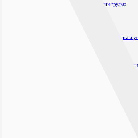
Применение при беременности и кормлении грудью
Применение у детей
Побочные действия
Взаимодействие
Способ применения и дозы
Особые указания
Влияние на способность к вождению автотранспорта и 
Форма выпуска
Условия отпуска из аптек
Условия хранения
Срок годности
Производитель и организация, принимающие претензии 
Открыто сейчас
Списком
На карте
ГЕРОЕВ СИБИРЯКОВ
394065, г.Воронеж, ул. Героев Сибиряков, д. 24
ПН-ВС: 08:0
Заказ будет обработан после открытия аптеки