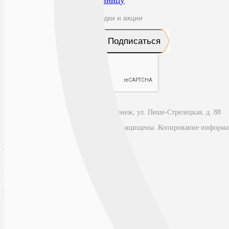
Перейти на главную страницу
Подпишитесь на новинки, скидки и акции
Подписаться
394018, Воронежская область, г. Воронеж, ул. Пеше-Стрелецкая, д. 88
© 2026, Аптека Картинки. Все права защищены. Копирование информа
Большой ассортимент
Лекарства