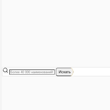
Аптеки рядом
8 (473) 228-40-28
Акции
0
Избранное
Вход
|
Регистрация
Каталог
Искать
Корзина
Ваша корзина пуста
Исправить это просто: выберите в каталоге интересующий тов
В корзине 0 товаров
Итого:
0
Оформить