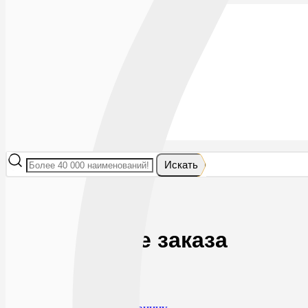
Лекарства
БАДы
Гигиена и косметика
Мама и малыш
Витамины
Диета
Мед. приборы
Мед. изделия
От насекомых
Ортопедия
Оптика
Искать
Главная
Оформление заказа
Оформление заказа
Ваша корзина пуста