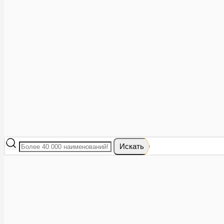
Аптеки рядом
8 (473) 228-40-28
Акции
0
Избранное
Вход
|
Регистрация
Каталог
Искать
Корзина
Ваша корзина пуста
Исправить это просто: выберите в каталоге интересующий тов
В корзине 0 товаров
Итого:
0
Оформить