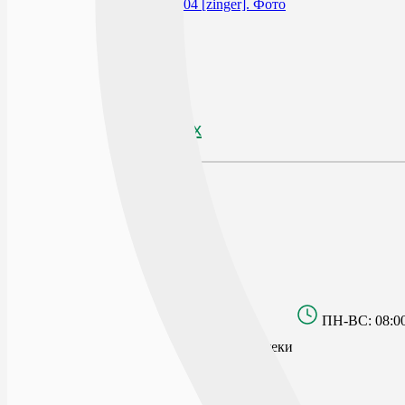
В избранное
Производитель
ЗИНГЕР
По рецепту
Нет
Наличие в аптеках
Отзывы
Открыто сейчас
Списком
На карте
БУЛЬВАР ПИОНЕРОВ
г.Воронеж, Бульвар Пионеров, д.21
ПН-ВС: 08:00
Заказ будет обработан после открытия аптеки