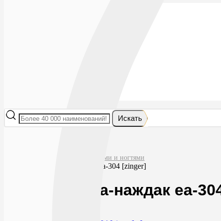
Лекарства
БАДы
Гигиена и косметика
Мама и малыш
Витамины
Диета
Мед. приборы
Мед. изделия
От насекомых
Ортопедия
Оптика
Искать
Главная
Гигиена и косметика
Средства для ухода за руками и ногтями
Зингер пилка-наждак ea-304 [zinger]
Зингер пилка-наждак ea-304
0
138
RUB