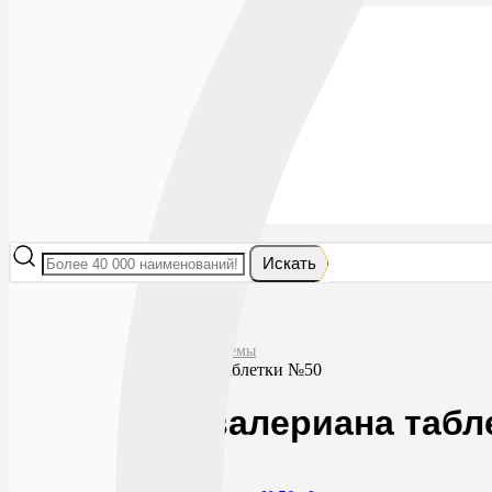
Лекарства
БАДы
Гигиена и косметика
Мама и малыш
Витамины
Диета
Мед. приборы
Мед. изделия
От насекомых
Ортопедия
Оптика
Искать
Главная
БАДы
Добавки для нервной системы
Здравсити валериана таблетки №50
Здравсити валериана табл
0
44
RUB