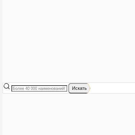
Аптеки рядом
8 (473) 228-40-28
Акции
0
Избранное
Вход
|
Регистрация
Каталог
Искать
Корзина
Ваша корзина пуста
Исправить это просто: выберите в каталоге интересующий тов
В корзине 0 товаров
Итого:
0
Оформить