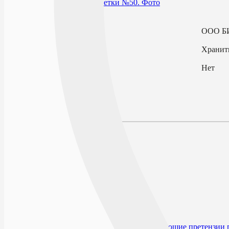
В избранное
Производитель
ООО Б
Условия хранения
Хранить
По рецепту
Нет
Описание
Наличие в аптеках
Отзывы
Состав
Лекарственная форма
Показания к применению
Противопоказания
Способ применения и дозы
Особые указания
Форма выпуска
Условия отпуска из аптек
Условия хранения
Срок годности
Производитель и организация, принимающие претензии 