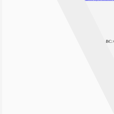
Открыто сейчас
Списком
На карте
БУЛЬВАР ПИОНЕРОВ
ПН-ВС: 0
г.Воронеж, Бульвар Пионеров, д.21
9 ЯНВАРЯ
ПН-ВС: 
Технический 
г.Воронеж, ул.9 января, д.130
БУЛЬВАР ПОБЕДЫ
ПН-ВС: 0
г.Воронеж, Бульвар Победы, д.25
РОСТОВСКАЯ
ПН-ВС: 0
394090, г.Воронеж, ул.Ростовская, д.84