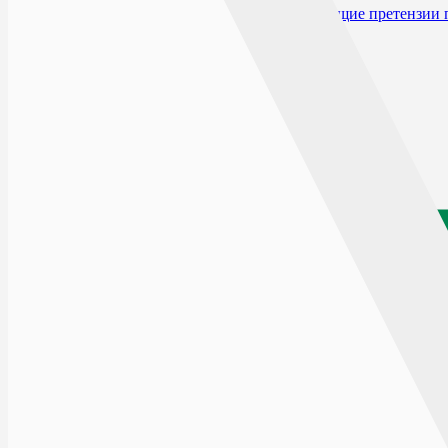
Производитель и организация, принимающие претензии 
Нет в наличии
Цена действует только при заказе на сайте
По запросу
0
₽
0
₽
Бесплатная доставка:
от 1 999
₽
Для бесплатной доставки добавьте товаров еще на
1 999
₽