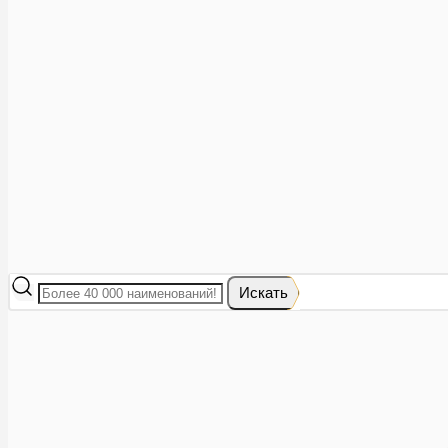
Аптеки рядом
8 (473) 228-40-28
Акции
0
Избранное
Вход
|
Регистрация
Каталог
Искать
Корзина
Ваша корзина пуста
Исправить это просто: выберите в каталоге интересующий тов
В корзине 0 товаров
Итого:
0
Оформить