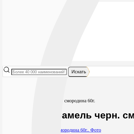
Лекарства
БАДы
Гигиена и косметика
Мама и малыш
Витамины
Диета
Мед. приборы
Мед. изделия
От насекомых
Ортопедия
Оптика
Искать
Главная
Диета
Диетические продукты
Вербена карамель черн. смородина 60г.
Вербена карамель черн. см