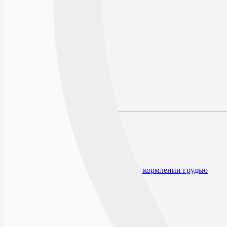
В избранное
Условия хранения
По рецепту
Производитель
Описание
Наличие в аптеках
Отзывы
Состав
Лекарственная форма
Описание
Показания к применению
Противопоказания
Применение при беременности и кормлении грудью
Способ применения и дозы
Особые указания
Форма выпуска
Условия отпуска из аптек
Условия хранения
Срок годности