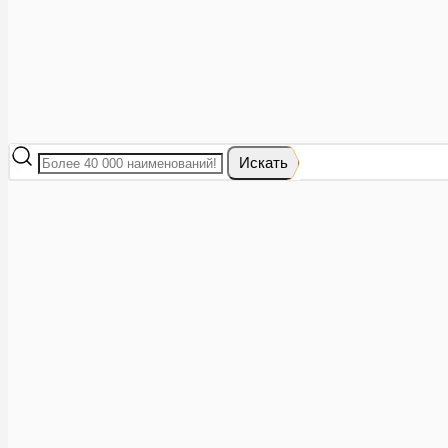
Развернуть
0
Искать
Телефоны
8 (473) 228-40-28
Звонок бесплатный
Заказать звонок
Каталог
Лекарства
Бронхиальная астма