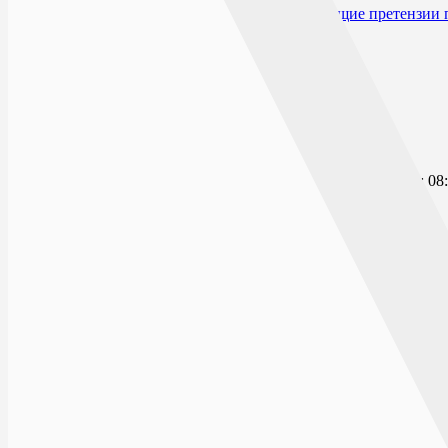
Производитель и организация, принимающие претензии 
Открыто сейчас
Списком
На карте
ГЕРОЕВ СИБИРЯКОВ
ПН-ВС: 08:
394065, г.Воронеж, ул. Героев Сибиряков, д. 24
ДИАГНОСТИЧЕСКИЙ ЦЕНТР
ПН-ВС: Кр
Технический пе
г.Воронеж, пл.Ленина, д.5-а
ОЛЕКО ДУНДИЧА
ПН-ВС: Кр
Технический пе
РФ, 394065, г.Воронеж, ул.Олеко Дундича, д.15
МИРА
ПН-ВС: Кр