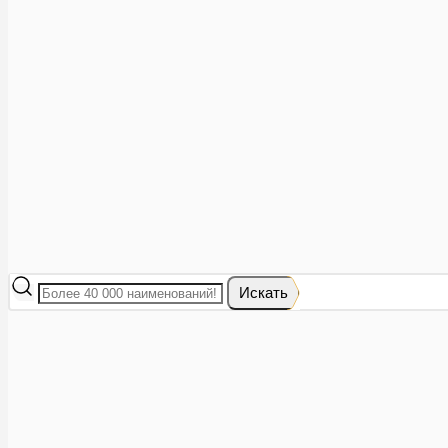
Аптеки рядом
8 (473) 228-40-28
Акции
0
Избранное
Вход
|
Регистрация
Каталог
Искать
Корзина
Ваша корзина пуста
Исправить это просто: выберите в каталоге интересующий тов
В корзине 0 товаров
Итого:
0
Оформить