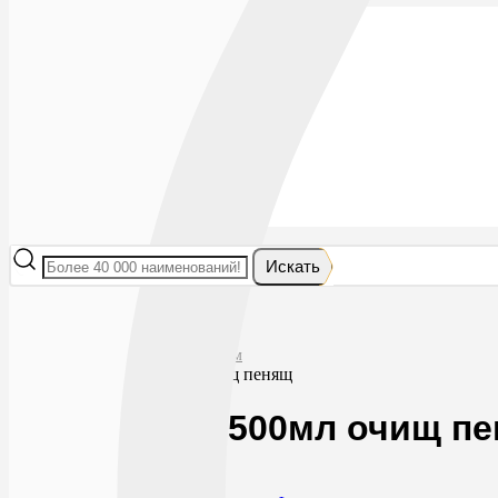
Лекарства
БАДы
Гигиена и косметика
Мама и малыш
Витамины
Диета
Мед. приборы
Мед. изделия
От насекомых
Ортопедия
Оптика
Искать
Главная
Гигиена и косметика
Средства для ухода за телом
Урьяж крем 500мл очищ пенящ
Урьяж крем 500мл очищ п
0
1566
RUB