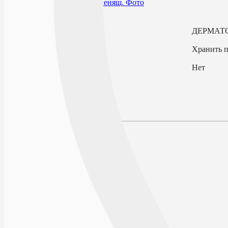
В избранное
Производитель
ДЕРМАТ
Условия хранения
Хранить п
По рецепту
Нет
Описание
Наличие в аптеках
Отзывы
Состав
Лекарственная форма
Описание
Действие
Показания к применению
Противопоказания
Способ применения и дозы
Форма выпуска
Условия отпуска из аптек
Условия хранения
Срок годности