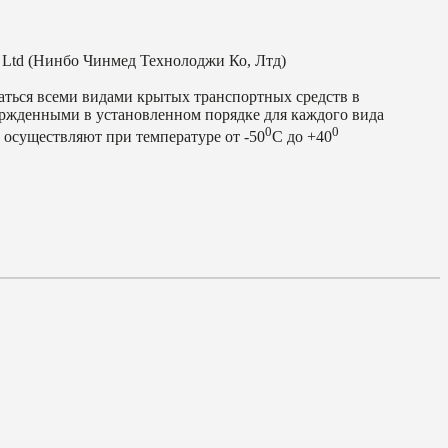
, Ltd (Нинбо Чинмед Технолоджи Ко, Лтд)
аться всеми видами крытых транспортных средств в
ержденными в установленном порядке для каждого вида
0
0
 осуществляют при температуре от -50
С до +40