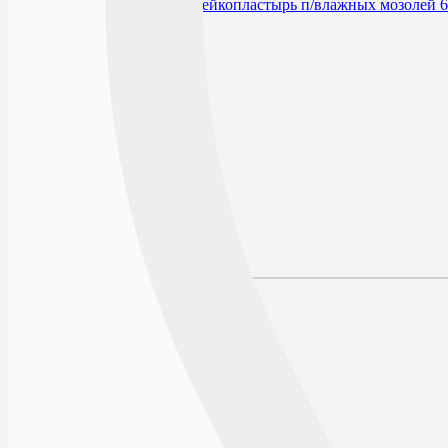
В избранное
Производитель
Условия хранения
По рецепту
Описание
Наличие в аптеках
Отзывы
Состав
Лекарственная форма
Описание
Действие
Показания к применению
Противопоказания
Применение у детей
Побочные действия
Способ применения и дозы