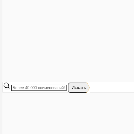
Аптеки рядом
8 (473) 228-40-28
Акции
0
Избранное
Вход
|
Регистрация
Каталог
Искать
Корзина
Ваша корзина пуста
Исправить это просто: выберите в каталоге интересующий тов
В корзине 0 товаров
Итого:
0
Оформить