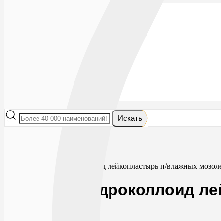
Лекарства
БАДы
Гигиена и косметика
Мама и малыш
Витамины
Диета
Мед. приборы
Мед. изделия
От насекомых
Ортопедия
Оптика
Искать
Главная
Мед. изделия
Пластыри
Унипласт гидроколлоид лейкопластырь п/влажных мозо
Унипласт гидроколлоид л
0
301
RUB