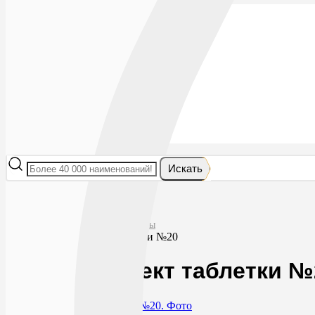
Лекарства
БАДы
Гигиена и косметика
Мама и малыш
Витамины
Диета
Мед. приборы
Мед. изделия
От насекомых
Ортопедия
Оптика
Искать
Главная
Лекарства
Обезболивающие препараты
Цитрамон-лект таблетки №20
Цитрамон-лект таблетки №