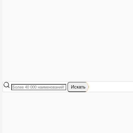
Аптеки рядом
8 (473) 228-40-28
Акции
0
Избранное
Вход
|
Регистрация
Каталог
Искать
Корзина
Ваша корзина пуста
Исправить это просто: выберите в каталоге интересующий тов
В корзине 0 товаров
Итого:
0
Оформить