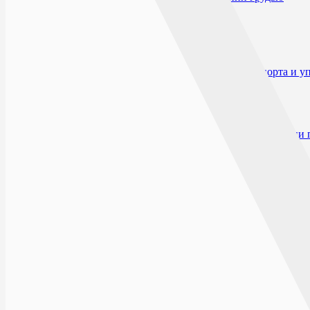
Побочные действия
Взаимодействие
Способ применения и дозы
Передозировка
Особые указания
Влияние на способность к вождению автотранспорта и 
Форма выпуска
Условия отпуска из аптек
Условия хранения
Срок годности
Производитель и организация, принимающие претензии 
Нет в наличии
Цена действует только при заказе на сайте
По запросу
0
₽
0
₽
Бесплатная доставка:
от 1 999
₽
Для бесплатной доставки добавьте товаров еще на
1 999
₽