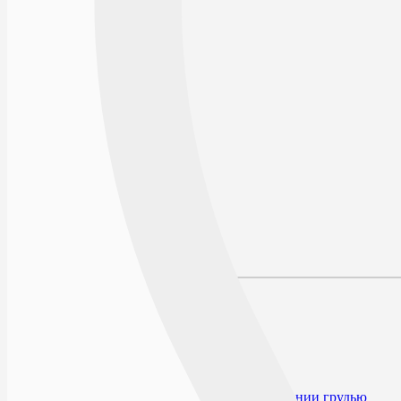
В избранное
Действующее вещество
Производитель
Условия хранения
Срок годности
По рецепту
Описание
Наличие в аптеках
Отзывы
Состав
Лекарственная форма
Описание
Фармакодинамика
Показания к применению
Противопоказания
Применение при беременности и кормлении грудью