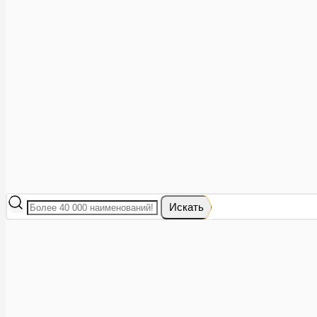
Аптеки рядом
8 (473) 228-40-28
Акции
0
Избранное
Вход
|
Регистрация
Каталог
Искать
Корзина
Ваша корзина пуста
Исправить это просто: выберите в каталоге интересующий тов
В корзине 0 товаров
Итого:
0
Оформить