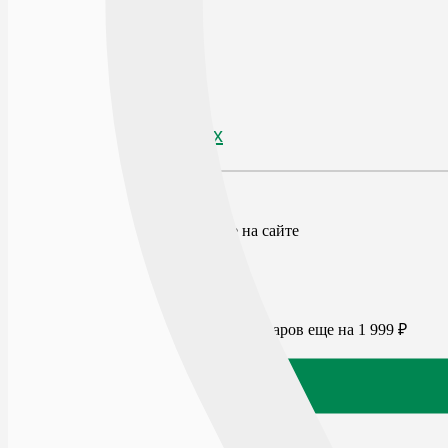
В избранное
По рецепту
Нет
Производитель
Surgicon
Наличие в аптеках
Отзывы
Нет в наличии
Цена действует только при заказе на сайте
По запросу
0
₽
0
₽
Бесплатная доставка:
от 1 999
₽
Для бесплатной доставки добавьте товаров еще на
1 999
₽