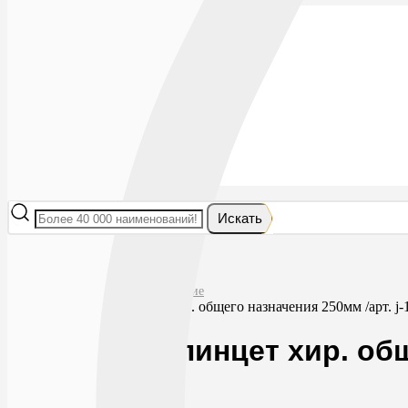
Лекарства
БАДы
Гигиена и косметика
Мама и малыш
Витамины
Диета
Мед. приборы
Мед. изделия
От насекомых
Ортопедия
Оптика
Искать
Главная
Мед. приборы
Инструменты хирургические
Сурджикон пинцет хир. общего назначения 250мм /арт. j-
Сурджикон пинцет хир. обще