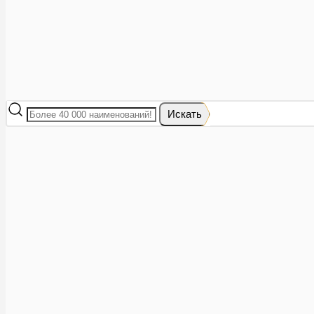
Развернуть
0
Искать
Телефоны
8 (473) 228-40-28
Звонок бесплатный
Заказать звонок
Каталог
Лекарства
Бронхиальная астма