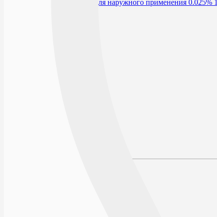
В избранное
Условия хранения
Срок годности
По рецепту
Действующее вещество
Производитель
Описание
Наличие в аптеках
Отзывы
Состав
Лекарственная форма
Описание
Действие
Фармакодинамика
Фармакокинетика