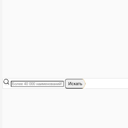
Аптеки рядом
8 (473) 228-40-28
Акции
0
Избранное
Вход
|
Регистрация
Каталог
Искать
Корзина
Ваша корзина пуста
Исправить это просто: выберите в каталоге интересующий тов
В корзине 0 товаров
Итого:
0
Оформить