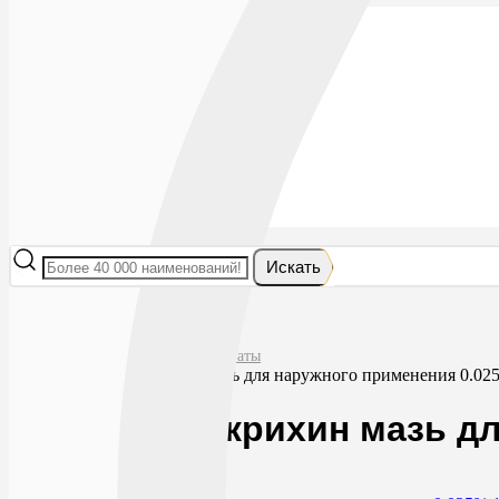
Лекарства
БАДы
Гигиена и косметика
Мама и малыш
Витамины
Диета
Мед. приборы
Мед. изделия
От насекомых
Ортопедия
Оптика
Искать
Главная
Лекарства
Дерматологические препараты
Синафлан-акрихин мазь для наружного применения 0.02
Синафлан-акрихин мазь дл
0
113
RUB