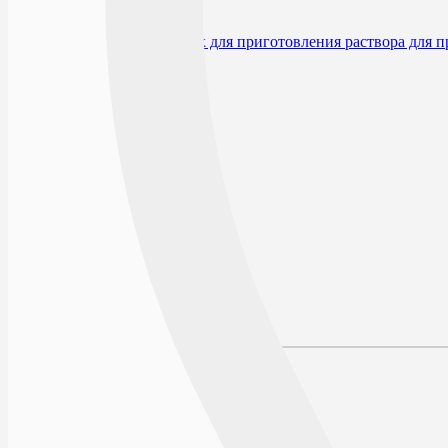
0
356
RUB
В избранное
Производитель
Условия хранения
Срок годности
По рецепту
Действующее вещество
Описание
Наличие в аптеках
Отзывы
Состав
Лекарственная форма
Описание
Действие
Показания к применению