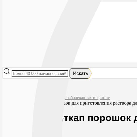
Лекарства
БАДы
Гигиена и косметика
Мама и малыш
Витамины
Диета
Мед. приборы
Мед. изделия
От насекомых
Ортопедия
Оптика
Искать
Главная
Лекарства
Препараты при простудных заболеваниях и гриппе
Риниколд хоткап порошок для приготовления раствора дл
Риниколд хоткап порошок 
№10 ананас