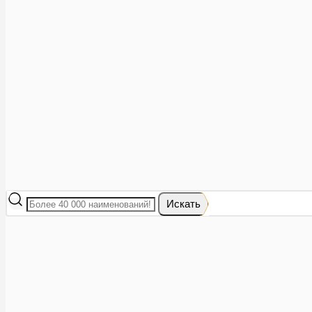
Аптеки рядом
8 (473) 228-40-28
Акции
0
Избранное
Вход
|
Регистрация
Каталог
Искать
Корзина
Ваша корзина пуста
Исправить это просто: выберите в каталоге интересующий тов
В корзине 0 товаров
Итого:
0
Оформить