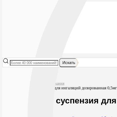
Лекарства
БАДы
Гигиена и косметика
Мама и малыш
Витамины
Диета
Мед. приборы
Мед. изделия
От насекомых
Ортопедия
Оптика
Искать
Главная
Лекарства
Препараты для системы дыхания
Пульмикорт суспензия для ингаляций дозированная 0,5м
Пульмикорт суспензия для
0
864
RUB