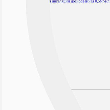
В избранное
Действующее вещество
Производитель
Условия хранения
Срок годности
По рецепту
Описание
Наличие в аптеках
Отзывы
Состав
Лекарственная форма
Описание
Действие