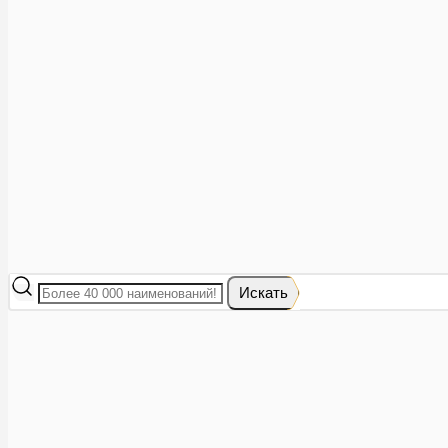
Аптеки рядом
8 (473) 228-40-28
Акции
0
Избранное
Вход
|
Регистрация
Каталог
Искать
Корзина
Ваша корзина пуста
Исправить это просто: выберите в каталоге интересующий тов
В корзине 0 товаров
Итого:
0
Оформить