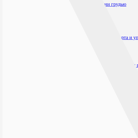
Применение при беременности и кормлении грудью
Побочные действия
Взаимодействие
Способ применения и дозы
Передозировка
Особые указания
Влияние на способность к вождению автотранспорта и 
Форма выпуска
Условия отпуска из аптек
Условия хранения
Срок годности
Производитель и организация, принимающие претензии 
Открыто сейчас
Списком
На карте
БУЛЬВАР ПИОНЕРОВ
ПН-ВС: 0
г.Воронеж, Бульвар Пионеров, д.21
9 ЯНВАРЯ