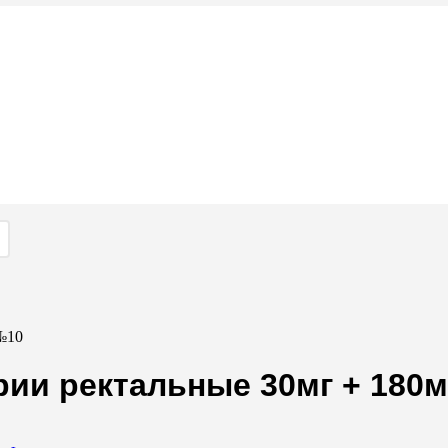
№10
рии ректальные 30мг + 180