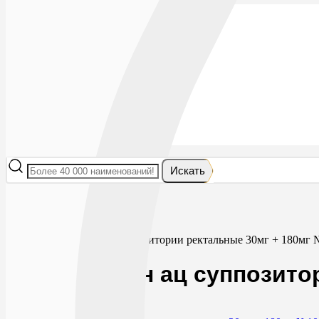
Лекарства
БАДы
Гигиена и косметика
Мама и малыш
Витамины
Диета
Мед. приборы
Мед. изделия
От насекомых
Ортопедия
Оптика
Искать
Главная
Лекарства
Мужское здоровье
Простатилен ац суппозитории ректальные 30мг + 180мг 
Простатилен ац суппозито
0
1885
RUB