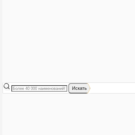
Аптеки рядом
8 (473) 228-40-28
Акции
0
Избранное
Вход
|
Регистрация
Каталог
Искать
Корзина
Ваша корзина пуста
Исправить это просто: выберите в каталоге интересующий тов
В корзине 0 товаров
Итого:
0
Оформить