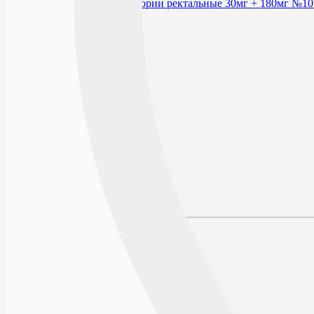
В избранное
Производитель
Условия хранения
Срок годности
По рецепту
Действующее вещество
Описание
Наличие в аптеках
Отзывы
Состав
Лекарственная форма
Описание
Фармакодинамика
Фармакокинетика
Показания к применению
Противопоказания