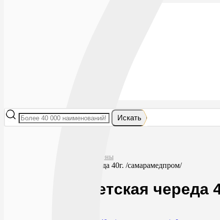
Лекарства
БАДы
Гигиена и косметика
Мама и малыш
Витамины
Диета
Мед. приборы
Мед. изделия
От насекомых
Ортопедия
Оптика
Искать
Главная
Мама и малыш
Средства для детской гигиены
Присыпка детская череда 40г. /самарамедпром/
Присыпка детская череда 4
0
62
RUB