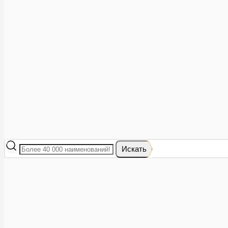
Аптеки рядом
8 (473) 228-40-28
Акции
0
Избранное
Вход
|
Регистрация
Каталог
Искать
Корзина
Ваша корзина пуста
Исправить это просто: выберите в каталоге интересующий тов
В корзине 0 товаров
Итого:
0
Оформить