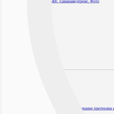
В избранное
Производитель
Условия хранения
По рецепту
Описание
Наличие в аптеках
Отзывы
Состав
Лекарственная форма
Описание
Показания к применению
Способ применения и дозы
Условия хранения
Срок годности
Производитель и организация, принимающие претензии 