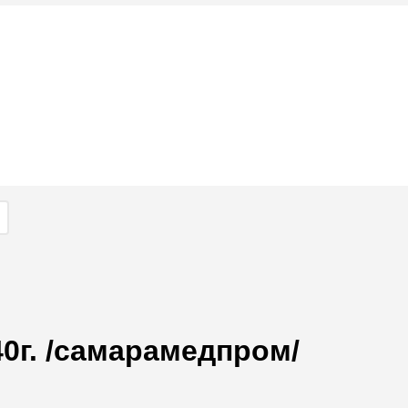
0г. /самарамедпром/