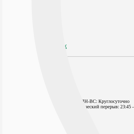
В избранное
Производитель
ORTO
По рецепту
Нет
Наличие в аптеках
Отзывы
Открыто сейчас
Списком
На карте
ДИАГНОСТИЧЕСКИЙ ЦЕНТР
ПН-ВС: Круглосуточно
Технический перерыв: 23:45 -
г.Воронеж, пл.Ленина, д.5-а