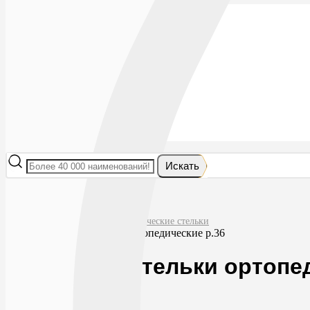
Лекарства
БАДы
Гигиена и косметика
Мама и малыш
Витамины
Диета
Мед. приборы
Мед. изделия
От насекомых
Ортопедия
Оптика
Искать
Главная
Ортопедия
Индивидуальные ортопедические стельки
Орто-микс стельки ортопедические р.36
Орто-микс стельки ортопе
0
1961
RUB