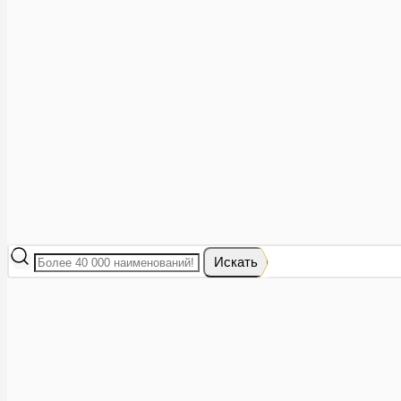
Аптеки рядом
8 (473) 228-40-28
Акции
0
Избранное
Вход
|
Регистрация
Каталог
Искать
Корзина
Ваша корзина пуста
Исправить это просто: выберите в каталоге интересующий тов
В корзине 0 товаров
Итого:
0
Оформить