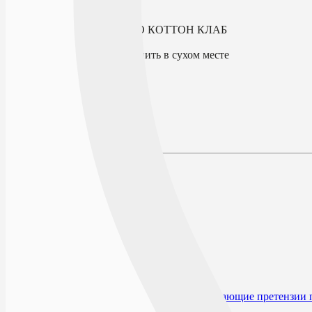
В избранное
Производитель
ООО КОТТОН КЛАБ
Условия хранения
Хранить в сухом месте
По рецепту
Нет
Описание
Наличие в аптеках
Отзывы
Состав
Описание
Действие
Показания к применению
Противопоказания
Способ применения и дозы
Форма выпуска
Условия отпуска из аптек
Условия хранения
Срок годности
Производитель и организация, принимающие претензии 