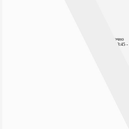
Открыто сейчас
Списком
На карте
МИРА
ПН-ВС: Круглосуточно
Технический перерыв: 23:45 - 
394036, г. Воронеж, ул. Мира д.6