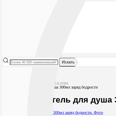
Лекарства
БАДы
Гигиена и косметика
Мама и малыш
Витамины
Диета
Мед. приборы
Мед. изделия
От насекомых
Ортопедия
Оптика
Искать
Главная
Гигиена и косметика
Мыло и средства для ванны и душа
Олеа урбан гель для душа 300мл заряд бодрости
Олеа урбан гель для душа