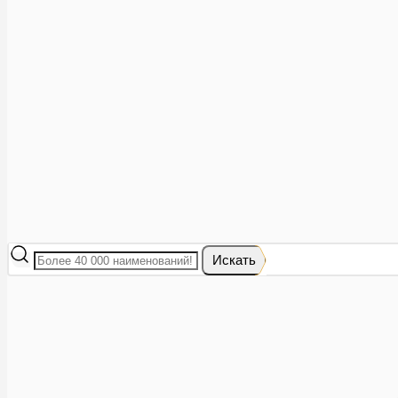
Аптеки рядом
8 (473) 228-40-28
Акции
0
Избранное
Вход
|
Регистрация
Каталог
Искать
Корзина
Ваша корзина пуста
Исправить это просто: выберите в каталоге интересующий тов
В корзине 0 товаров
Итого:
0
Оформить