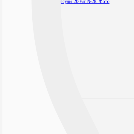
В избранное
Действующее вещество
Производитель
Условия хранения
Срок годности
По рецепту
Описание
Наличие в аптеках
Отзывы
Состав
Лекарственная форма
Описание
Фармакодинамика
Фармакокинетика
Показания к применению