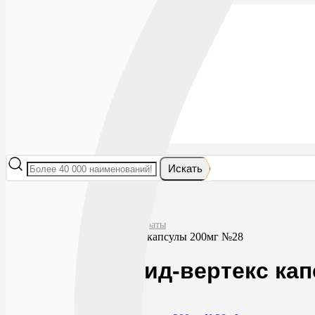
Лекарства
БАДы
Гигиена и косметика
Мама и малыш
Витамины
Диета
Мед. приборы
Мед. изделия
От насекомых
Ортопедия
Оптика
Искать
Главная
Лекарства
Антибактериальные препараты
Нифуроксазид-вертекс капсулы 200мг №28
Нифуроксазид-вертекс ка
0
0
RUB