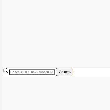
Аптеки рядом
8 (473) 228-40-28
Акции
0
Избранное
Вход
|
Регистрация
Каталог
Искать
Корзина
Ваша корзина пуста
Исправить это просто: выберите в каталоге интересующий тов
В корзине 0 товаров
Итого:
0
Оформить