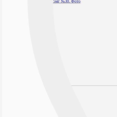
В избранное
Условия хранения
Срок годности
По рецепту
Действующее вещество
Производитель
Описание
Наличие в аптеках
Отзывы
Состав
Лекарственная форма
Описание
Фармакодинамика
Фармакокинетика
Показания к применению