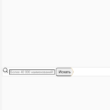
Аптеки рядом
8 (473) 228-40-28
Акции
0
Избранное
Вход
|
Регистрация
Каталог
Искать
Корзина
Ваша корзина пуста
Исправить это просто: выберите в каталоге интересующий тов
В корзине 0 товаров
Итого:
0
Оформить