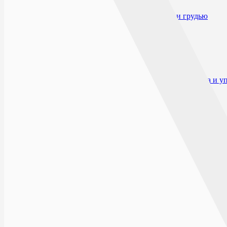
Противопоказания
Применение при беременности и кормлении грудью
Применение у детей
Побочные действия
Взаимодействие
Способ применения и дозы
Передозировка
Особые указания
Влияние на способность к вождению автотранспорта и 
Форма выпуска
Условия отпуска из аптек
Условия хранения
Срок годности
Производитель и организация, принимающие претензии 
Открыто сейчас
Списком
На карте
БУЛЬВАР ПИОНЕРОВ
г.Воронеж, Бульвар Пионеров, д.21
ПН-ВС: 0