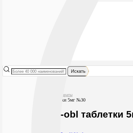
Лекарства
БАДы
Гигиена и косметика
Мама и малыш
Витамины
Диета
Мед. приборы
Мед. изделия
От насекомых
Ортопедия
Оптика
Искать
Главная
Лекарства
Сердечно-сосудистые препараты
Лизиноприл-obl таблетки 5мг №30
Лизиноприл-obl таблетки 
0
78
RUB