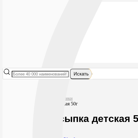
Лекарства
БАДы
Гигиена и косметика
Мама и малыш
Витамины
Диета
Мед. приборы
Мед. изделия
От насекомых
Ортопедия
Оптика
Искать
Главная
Гигиена и косметика
Средства гигиены и косметики
Клинса присыпка детская 50г
Клинса присыпка детская 5
49.9
87
RUB