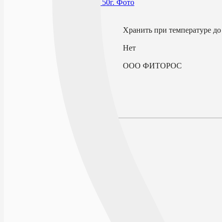
В избранное
Условия хранения
Хранить при температуре до
По рецепту
Нет
Производитель
ООО ФИТОРОС
Описание
Наличие в аптеках
Отзывы
Состав
Лекарственная форма
Описание
Действие
Показания к применению
Противопоказания
Способ применения и дозы
Особые указания
Форма выпуска
Условия отпуска из аптек
Условия хранения