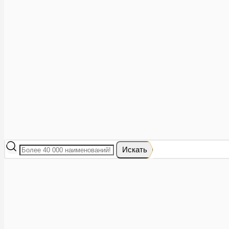
Аптеки рядом
8 (473) 228-40-28
Акции
0
Избранное
Вход
|
Регистрация
Каталог
Искать
Корзина
Ваша корзина пуста
Исправить это просто: выберите в каталоге интересующий тов
В корзине 0 товаров
Итого:
0
Оформить