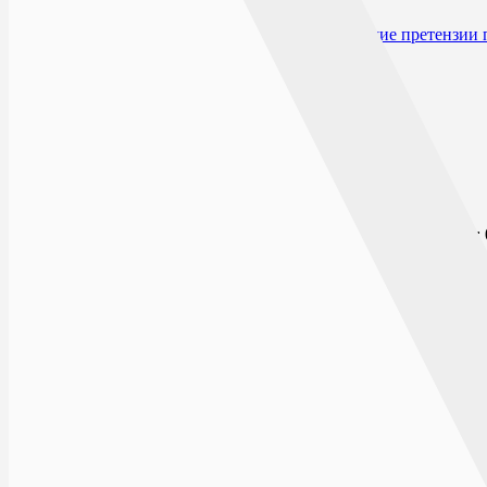
Срок годности
Производитель и организация, принимающие претензии 
Открыто сейчас
Списком
На карте
БУЛЬВАР ПИОНЕРОВ
г.Воронеж, Бульвар Пионеров, д.21
ПН-ВС: 0
Заказ будет обработан после открытия аптеки
9 ЯНВАРЯ
ПН-ВС: 
г.Воронеж, ул.9 января, д.130
Технический 
Заказ будет обработан после открытия аптеки
БУЛЬВАР ПОБЕДЫ