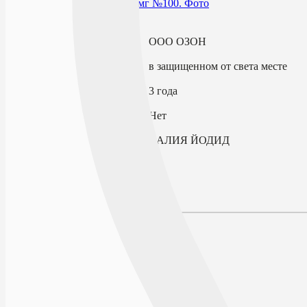
В избранное
Производитель
ООО ОЗОН
Условия хранения
в защищенном от света месте
Срок годности
3 года
По рецепту
Нет
Действующее вещество
КАЛИЯ ЙОДИД
Описание
Наличие в аптеках
Отзывы
Состав
Лекарственная форма
Описание
Действие
Фармакодинамика
Фармакокинетика
Показания к применению