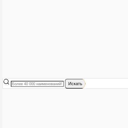
Аптеки рядом
8 (473) 228-40-28
Акции
0
Избранное
Вход
|
Регистрация
Каталог
Искать
Корзина
Ваша корзина пуста
Исправить это просто: выберите в каталоге интересующий тов
В корзине 0 товаров
Итого:
0
Оформить