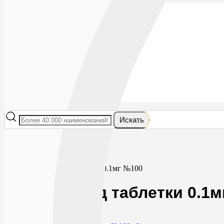
Лекарства
БАДы
Гигиена и косметика
Мама и малыш
Витамины
Диета
Мед. приборы
Мед. изделия
От насекомых
Ортопедия
Оптика
Искать
Главная
Витамины
Витаминные препараты
Калия йодид таблетки 0.1мг №100
Калия йодид таблетки 0.1
0
106
RUB