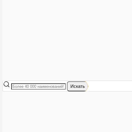
Аптеки рядом
8 (473) 228-40-28
Акции
0
Избранное
Вход
|
Регистрация
Каталог
Искать
Корзина
Ваша корзина пуста
Исправить это просто: выберите в каталоге интересующий тов
В корзине 0 товаров
Итого:
0
Оформить