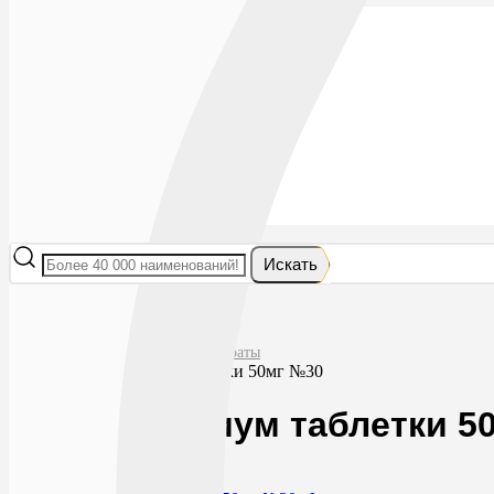
Лекарства
БАДы
Гигиена и косметика
Мама и малыш
Витамины
Диета
Мед. приборы
Мед. изделия
От насекомых
Ортопедия
Оптика
Искать
Главная
Лекарства
Антибактериальные препараты
Фурагин-алиум таблетки 50мг №30
Фурагин-алиум таблетки 5
365
382
RUB