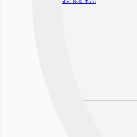
В избранное
Действующее вещество
Производитель
Условия хранения
Срок годности
По рецепту
Описание
Наличие в аптеках
Отзывы
Состав
Лекарственная форма
Описание
Действие
Фармакодинамика
Фармакокинетика