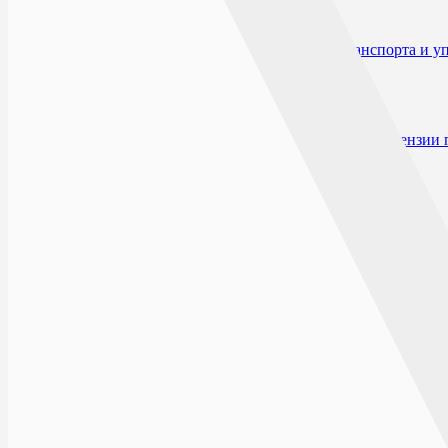
Побочные действия
Способ применения и дозы
Влияние на способность к вождению автотранспорта и 
Форма выпуска
Условия отпуска из аптек
Условия хранения
Срок годности
Производитель и организация, принимающие претензии 
Открыто сейчас
Списком
На карте
ПОЛИТЕХ
ПН-ВС: 08:00
394049, г.Воронеж, пер.Политехнический, 37
ШЕНДРИКОВА
ПН-ВС: 08:00
г.Воронеж, ул.Южно-Моравская, д.62