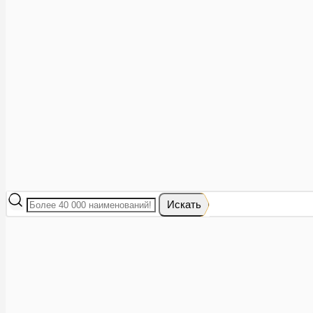
Аптеки рядом
8 (473) 228-40-28
Акции
0
Избранное
Вход
|
Регистрация
Каталог
Искать
Корзина
Ваша корзина пуста
Исправить это просто: выберите в каталоге интересующий тов
В корзине 0 товаров
Итого:
0
Оформить