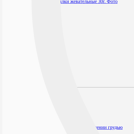
В избранное
Производитель
Условия хранения
Срок годности
По рецепту
Описание
Наличие в аптеках
Отзывы
Состав
Лекарственная форма
Описание
Действие
Показания к применению
Противопоказания
Применение при беременности и кормлении грудью
Применение у детей