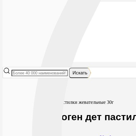
Лекарства
БАДы
Гигиена и косметика
Мама и малыш
Витамины
Диета
Мед. приборы
Мед. изделия
От насекомых
Ортопедия
Оптика
Искать
Главная
БАДы
Гематоген и батончики
Феррогематоген дет пастилки жевательные 30г
Феррогематоген дет пасти
0
0
RUB