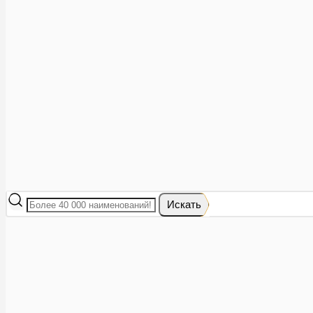
Аптеки рядом
8 (473) 228-40-28
Акции
0
Избранное
Вход
|
Регистрация
Каталог
Искать
Корзина
Ваша корзина пуста
Исправить это просто: выберите в каталоге интересующий тов
В корзине 0 товаров
Итого:
0
Оформить