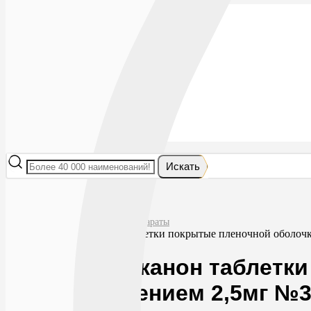
Лекарства
БАДы
Гигиена и косметика
Мама и малыш
Витамины
Диета
Мед. приборы
Мед. изделия
От насекомых
Ортопедия
Оптика
Искать
Главная
Лекарства
Сердечно-сосудистые препараты
Фелодипин канон таблетки покрытые пленочной оболоч
Фелодипин канон таблетк
высвобождением 2,5мг №3