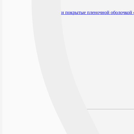
0
226
RUB
В избранное
Действующее вещество
Производитель
Условия хранения
Срок годности
По рецепту
Описание
Наличие в аптеках
Отзывы
Состав
Лекарственная форма
Описание
Действие