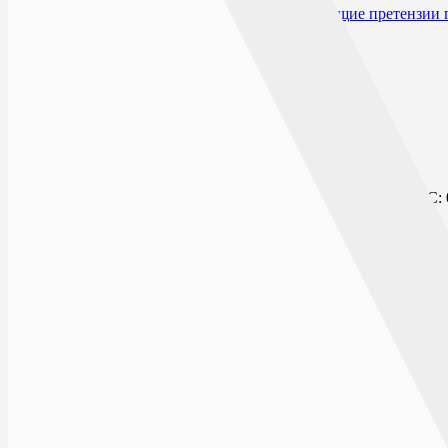
Производитель и организация, принимающие претензии 
Открыто сейчас
Списком
На карте
БУЛЬВАР ПИОНЕРОВ
г.Воронеж, Бульвар Пионеров, д.21
ПН-ВС: 0
Заказ будет обработан после открытия аптеки
9 ЯНВАРЯ
ПН-ВС: 
Технический 
г.Воронеж, ул.9 января, д.130
БУЛЬВАР ПОБЕДЫ
г.Воронеж, Бульвар Победы, д.25
ПН-ВС: 0
Заказ будет обработан после открытия аптеки