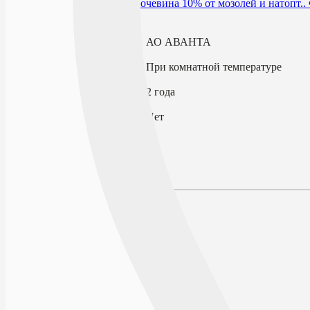
В избранное
Производитель
АО АВАНТА
Условия хранения
При комнатной температуре
Срок годности
2 года
По рецепту
Нет
Описание
Наличие в аптеках
Отзывы
Состав
Описание
Противопоказания
Способ применения и дозы
Особые указания
Форма выпуска
Условия отпуска из аптек
Условия хранения
Срок годности