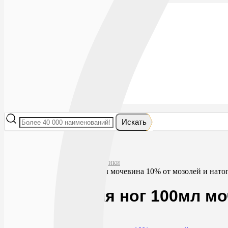
Лекарства
БАДы
Гигиена и косметика
Мама и малыш
Витамины
Диета
Мед. приборы
Мед. изделия
От насекомых
Ортопедия
Оптика
Искать
Главная
Гигиена и косметика
Средства гигиены и косметики
Эво крем для ног 100мл мочевина 10% от мозолей и натоп
Эво крем для ног 100мл мо
0
0
RUB