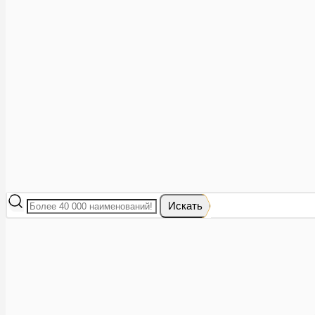
Аптеки рядом
8 (473) 228-40-28
Акции
0
Избранное
Вход
|
Регистрация
Каталог
Искать
Корзина
Ваша корзина пуста
Исправить это просто: выберите в каталоге интересующий тов
В корзине 0 товаров
Итого:
0
Оформить