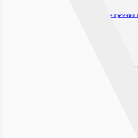
Условия хранения
Срок годности
Производитель и организация, принимающие претензии 
Открыто сейчас
Списком
На карте
БУЛЬВАР ПИОНЕРОВ
ПН-ВС: 0
г.Воронеж, Бульвар Пионеров, д.21
9 ЯНВАРЯ
ПН-ВС: 
Технический 
г.Воронеж, ул.9 января, д.130
БУЛЬВАР ПОБЕДЫ
ПН-ВС: 0
г.Воронеж, Бульвар Победы, д.25