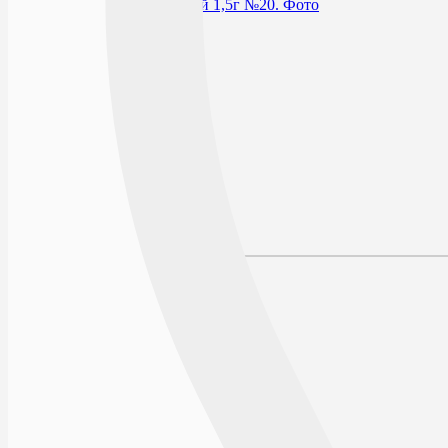
В избранное
Производитель
Условия хранения
По рецепту
Описание
Наличие в аптеках
Отзывы
Состав
Лекарственная форма
Описание
Действие
Показания к применению
Противопоказания
Побочные действия
Способ применения и дозы
Форма выпуска
Условия отпуска из аптек