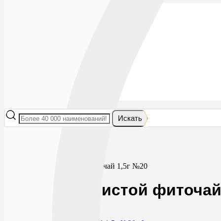
Лекарства
БАДы
Гигиена и косметика
Мама и малыш
Витамины
Диета
Мед. приборы
Мед. изделия
От насекомых
Ортопедия
Оптика
Искать
Главная
БАДы
Фиточай/чай
Эрвы шерстистой фиточай 1,5г №20
Эрвы шерстистой фиточай
0
115
RUB