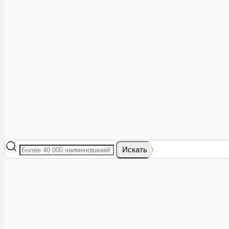
Аптеки рядом
8 (473) 228-40-28
Акции
0
Избранное
Вход
|
Регистрация
Каталог
Искать
Корзина
Ваша корзина пуста
Исправить это просто: выберите в каталоге интересующий тов
В корзине 0 товаров
Итого:
0
Оформить