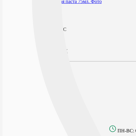
В избранное
По рецепту
Нет
Производитель
АО ВЕРТЕКС
Описание
Наличие в аптеках
Отзывы
Описание
Действие
Способ применения и дозы
Открыто сейчас
Списком
На карте
БУЛЬВАР ПИОНЕРОВ
ПН-ВС: 0
г.Воронеж, Бульвар Пионеров, д.21