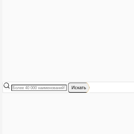
Аптеки рядом
8 (473) 228-40-28
Акции
0
Избранное
Вход
|
Регистрация
Каталог
Искать
Корзина
Ваша корзина пуста
Исправить это просто: выберите в каталоге интересующий тов
В корзине 0 товаров
Итого:
0
Оформить