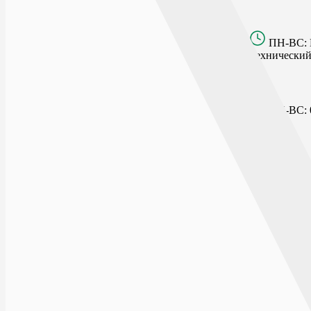
9 ЯНВАРЯ
ПН-ВС: 
Технический 
г.Воронеж, ул.9 января, д.130
БУЛЬВАР ПОБЕДЫ
ПН-ВС: 0
г.Воронеж, Бульвар Победы, д.25
РОСТОВСКАЯ
ПН-ВС: 0
394090, г.Воронеж, ул.Ростовская, д.84
ЛИЗЮКОВА 38
ПН-ВС: 0
394077, г.Воронеж, ул.Генерала Лизюкова, 38
ОСТУЖЕВА
ПН-ВС: 
г.Воронеж, Ленинский пр-кт, д.154