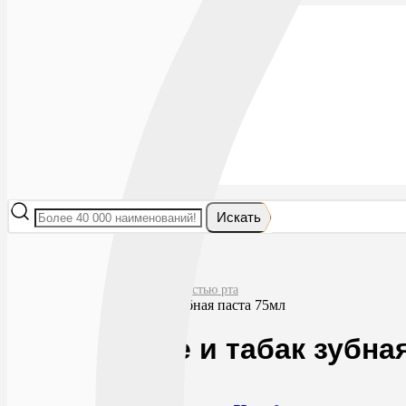
Лекарства
БАДы
Гигиена и косметика
Мама и малыш
Витамины
Диета
Мед. приборы
Мед. изделия
От насекомых
Ортопедия
Оптика
Искать
Главная
Гигиена и косметика
Средства для ухода за полостью рта
Асепта кофе и табак зубная паста 75мл
Асепта кофе и табак зубна
0
240
RUB