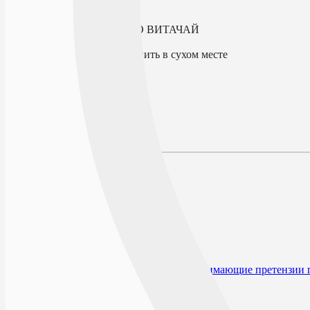
В избранное
Производитель
ООО ВИТАЧАЙ
Условия хранения
Хранить в сухом месте
По рецепту
Нет
Описание
Наличие в аптеках
Отзывы
Состав
Описание
Показания к применению
Способ применения и дозы
Форма выпуска
Условия отпуска из аптек
Условия хранения
Срок годности
Производитель и организация, принимающие претензии 
Нет в наличии