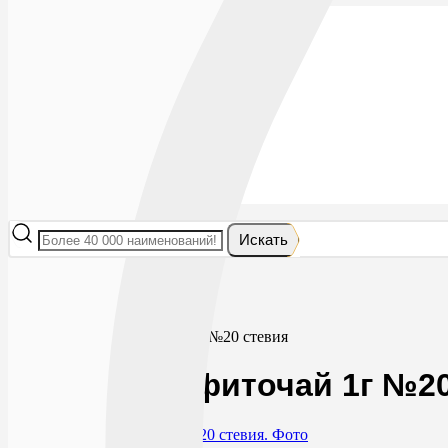
Лекарства
БАДы
Гигиена и косметика
Мама и малыш
Витамины
Диета
Мед. приборы
Мед. изделия
От насекомых
Ортопедия
Оптика
Искать
Главная
БАДы
Фиточай/чай
Артемизия фиточай 1г №20 стевия
Артемизия фиточай 1г №20