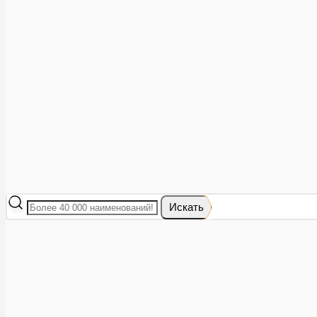
Аптеки рядом
8 (473) 228-40-28
Акции
0
Избранное
Вход
|
Регистрация
Каталог
Искать
Корзина
Ваша корзина пуста
Исправить это просто: выберите в каталоге интересующий тов
В корзине 0 товаров
Итого:
0
Оформить