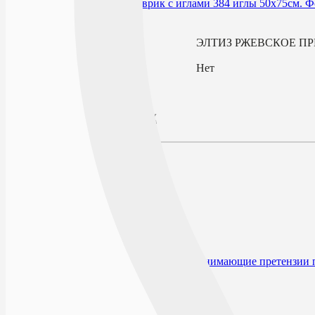
В избранное
Производитель
ЭЛТИЗ РЖЕВСКОЕ П
По рецепту
Нет
Описание
Наличие в аптеках
Отзывы
Состав
Описание
Действие
Показания к применению
Противопоказания
Способ применения и дозы
Форма выпуска
Условия отпуска из аптек
Производитель и организация, принимающие претензии 
Открыто сейчас
Списком