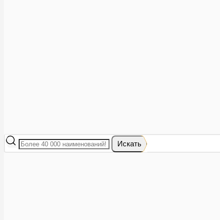
Аптеки рядом
8 (473) 228-40-28
Акции
0
Избранное
Вход
|
Регистрация
Каталог
Искать
Корзина
Ваша корзина пуста
Исправить это просто: выберите в каталоге интересующий тов
В корзине 0 товаров
Итого:
0
Оформить