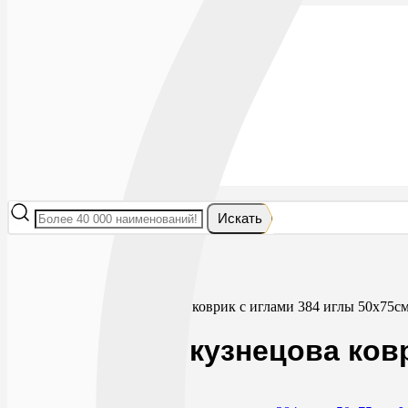
Лекарства
БАДы
Гигиена и косметика
Мама и малыш
Витамины
Диета
Мед. приборы
Мед. изделия
От насекомых
Ортопедия
Оптика
Искать
Главная
Мед. изделия
Аппликаторы
Аппликатор кузнецова коврик с иглами 384 иглы 50х75с
Аппликатор кузнецова ковр
0
0
RUB