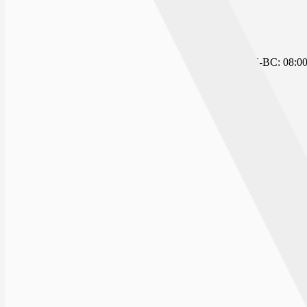
На карте
ЛИЗЮКОВА 38
ПН-ВС: 08:00 
394077, г.Воронеж, ул.Генерала Лизюкова, 38